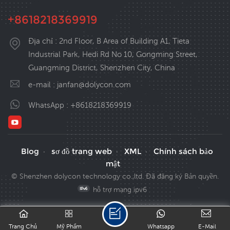
+8618218369919
Địa chỉ : 2nd Floor, B Area of Building A1, Tieta
Industrial Park, Hedi Rd No 10, Gongming Street,
Guangming District, Shenzhen City, China
e-mail :
janfan@dolycon.com
WhatsApp :
+8618218369919
Blog
sơ đồ trang web
XML
Chính sách bảo
·
·
·
mật
© Shenzhen dolycon technology co.,ltd. Đã đăng ký Bản quyền.
hỗ trợ mạng ipv6
Trang Chủ
Mỹ Phẩm
Whatsapp
E-Mail