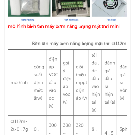
mô hình biến tần máy bơm năng lượng mặt trời mini
Biến tần máy bơm năng lượng mặt trời ct112m
tối
điện
gợi
đa .
đánh
công
áp
giới
đánh
ý
dc
giá
suất
VOC
thiệu
giá đầu
điện
đầu
đầu
mô hình
định
đầu
mppt
ra
áp
vào
ra
mức
vào
điện
Vôn
voc
hiện
hiện
(kw)
dc
áp (v)
(v)
(v)
tại
tại (a)
(v)
(a)
ct112m-
300
388
320
2t-0 . 7g
0 .
8 .
3ph
~
~
~
4 . 5