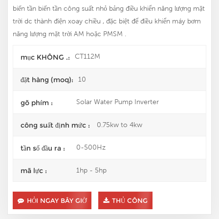
biến tần biến tần công suất nhỏ bảng điều khiển năng lượng mặt
trời dc thành điện xoay chiều , đặc biệt để điều khiển máy bơm
năng lượng mặt trời AM hoặc PMSM .
CT112M
mục KHÔNG .:
10
đặt hàng (moq):
Solar Water Pump Inverter
gõ phím :
0.75kw to 4kw
công suất định mức :
0-500Hz
tần số đầu ra :
1hp - 5hp
mã lực :
HỎI NGAY BÂY GIỜ
THỦ CÔNG