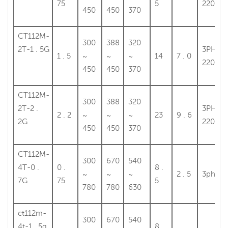
75
5
220
450
450
370
CT112M-
300
388
320
2T-1 . 5G
3PH
1 . 5
~
~
~
14
7 . 0
220
450
450
370
CT112M-
300
388
320
2T-2 .
3PH
2 . 2
~
~
~
23
9 . 6
2G
220
450
450
370
CT112M-
300
670
540
4T-0 .
0 .
8 .
~
~
~
2 . 5
3ph38
7G
75
5
780
780
630
ct112m-
300
670
540
4t-1 . 5g
8 .