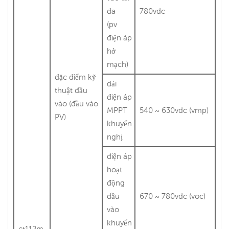
đa
780vdc
(pv
điện áp
hở
mạch)
đặc điểm kỹ
dải
thuật đầu
điện áp
vào (đầu vào
MPPT
540 ~ 630vdc (vmp)
PV)
khuyến
nghị
điện áp
hoạt
động
đầu
670 ~ 780vdc (voc)
vào
khuyến
ct112m-