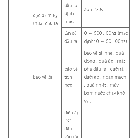
đầu ra
3ph 220v
định
đặc điểm kỹ
mức
thuật đầu ra
tần số
0 ～ 500 . 00hz (mặc
đầu ra
định: 0 ～ 50 . 00hz)
bảo vệ tải nhẹ , quá
dòng , quá áp , mất
bảo vệ
pha đầu ra , dưới tải ,
bảo vệ lỗi
tích
dưới áp , ngắn mạch
hợp
, quá nhiệt , máy
bơm nước chạy khô
vv .
điện áp
DC
đầu
vào tối