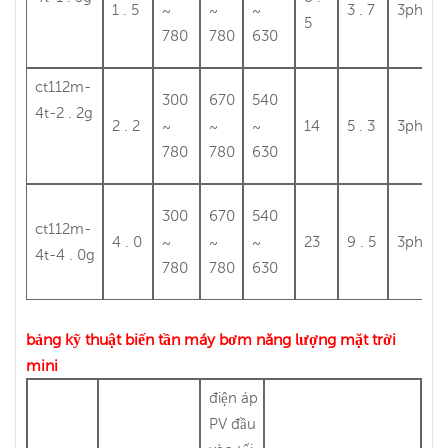
1 . 5
~
~
~
3 . 7
3ph38
5
780
780
630
ct112m-
300
670
540
4t-2 . 2g
2 . 2
~
~
~
14
5 . 3
3ph38
780
780
630
300
670
540
ct112m-
4 . 0
~
~
~
23
9 . 5
3ph38
4t-4 . 0g
780
780
630
bảng kỹ thuật biến tần máy bơm năng lượng mặt trời
mini
điện áp
PV đầu