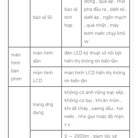
dòng , quá áp , mất
bảo vệ
pha đầu ra , dưới tải ,
bảo vệ lỗi
tích
dưới áp , ngắn mạch
hợp
, quá nhiệt , máy
bơm nước chạy khô
vv .
màn hình
đèn LED kỹ thuật số nổi bật
màn
dẫn
hiển thị thông tin biến tần
hình
bàn
màn hình
màn hình LCD hiển thị thông
phím
LCD
tin biến tần
không có ánh nắng trực tiếp ,
không có bụi , khí ăn mòn ,
trang ứng
khí dễ cháy , sương dầu , hơi
dụng
nước , nhỏ giọt hoặc độ mặn,
v.v. .
0 ～ 2000m , giảm tốc sử