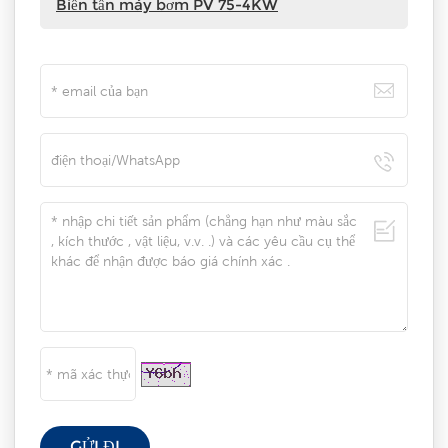
Biến tần máy bơm PV 75-4KW