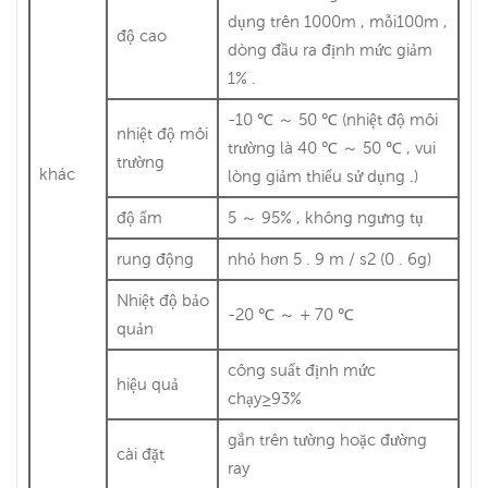
dụng trên 1000m , mỗi100m ,
độ cao
dòng đầu ra định mức giảm
1% .
-10 ℃ ～ 50 ℃ (nhiệt độ môi
nhiệt độ môi
trường là 40 ℃ ～ 50 ℃ , vui
trường
khác
lòng giảm thiểu sử dụng .)
độ ẩm
5 ～ 95% , không ngưng tụ
rung động
nhỏ hơn 5 . 9 m / s2 (0 . 6g)
Nhiệt độ bảo
-20 ℃ ～ + 70 ℃
quản
công suất định mức
hiệu quả
chạy≥93%
gắn trên tường hoặc đường
cài đặt
ray