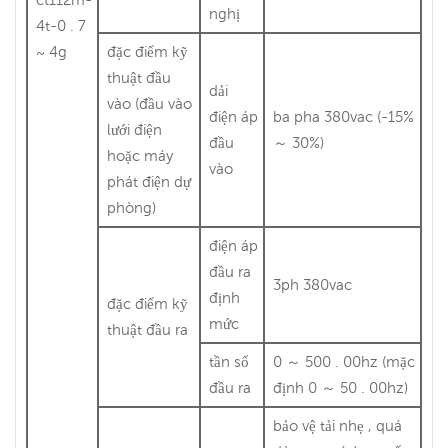
nghị
4t-0 . 7
~ 4g
đặc điểm kỹ
thuật đầu
dải
vào (đầu vào
điện áp
ba pha 380vac (-15%
lưới điện
đầu
～ 30%)
hoặc máy
vào
phát điện dự
phòng)
điện áp
đầu ra
3ph 380vac
định
đặc điểm kỹ
mức
thuật đầu ra
tần số
0 ～ 500 . 00hz (mặc
đầu ra
định 0 ～ 50 . 00hz)
bảo vệ tải nhẹ , quá