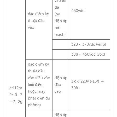
vào tối
đa
450vdc
đặc điểm kỹ
(pv
thuật đầu
điện áp
vào
hở
mạch)
320 ~ 370vdc (vmp)
388 ~ 450vdc (voc)
đặc điểm kỹ
thuật đầu
vào (đầu vào
điện áp
1 giờ 220v (-15% ～
lưới điện
đầu
ct112m-
30%)
hoặc máy
vào
2t-0 . 7
phát điện dự
~ 2 . 2g
phòng)
điện áp