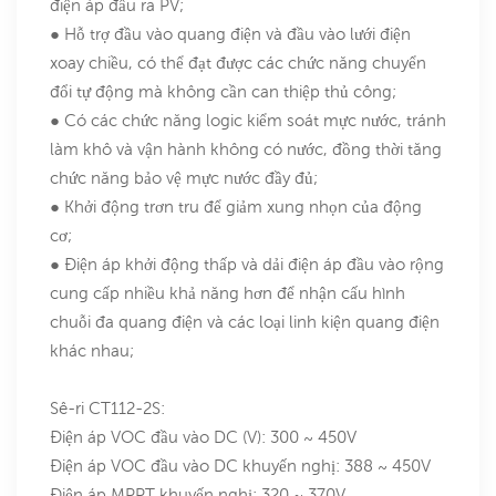
điện áp đầu ra PV;
● Hỗ trợ đầu vào quang điện và đầu vào lưới điện
xoay chiều, có thể đạt được các chức năng chuyển
đổi tự động mà không cần can thiệp thủ công;
● Có các chức năng logic kiểm soát mực nước, tránh
làm khô và vận hành không có nước, đồng thời tăng
chức năng bảo vệ mực nước đầy đủ;
● Khởi động trơn tru để giảm xung nhọn của động
cơ;
● Điện áp khởi động thấp và dải điện áp đầu vào rộng
cung cấp nhiều khả năng hơn để nhận cấu hình
chuỗi đa quang điện và các loại linh kiện quang điện
khác nhau;
Sê-ri CT112-2S:
Điện áp VOC đầu vào DC (V): 300 ~ 450V
Điện áp VOC đầu vào DC khuyến nghị: 388 ~ 450V
Điện áp MPPT khuyến nghị: 320 ~ 370V