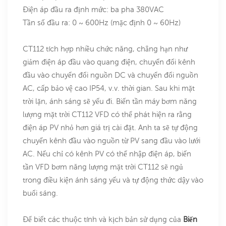
Điện áp đầu ra định mức: ba pha 380VAC
Tần số đầu ra: 0 ~ 600Hz (mặc định 0 ~ 60Hz)
CT112 tích hợp nhiều chức năng, chẳng hạn như
giảm điện áp đầu vào quang điện, chuyển đổi kênh
đầu vào chuyển đổi nguồn DC và chuyển đổi nguồn
AC, cấp bảo vệ cao IP54, v.v. thời gian. Sau khi mặt
trời lặn, ánh sáng sẽ yếu đi. Biến tần máy bơm năng
lượng mặt trời CT112 VFD có thể phát hiện ra rằng
điện áp PV nhỏ hơn giá trị cài đặt. Anh ta sẽ tự động
chuyển kênh đầu vào nguồn từ PV sang đầu vào lưới
AC. Nếu chỉ có kênh PV có thể nhập điện áp, biến
tần VFD bơm năng lượng mặt trời CT112 sẽ ngủ
trong điều kiện ánh sáng yếu và tự động thức dậy vào
buổi sáng.
Để biết các thuộc tính và kịch bản sử dụng của
Biến