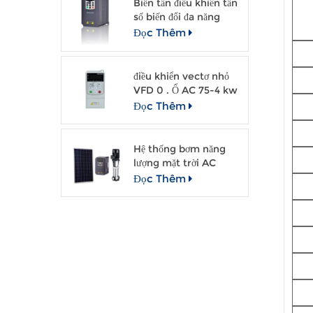
Biến tần điều khiển tần
số biến đổi đa năng
dạng vòng hở (VFD)
Đọc Thêm
điều khiển vectơ nhỏ
VFD 0 . Ổ AC 75-4 kw
Đọc Thêm
Hệ thống bơm năng
lượng mặt trời AC
dùng cho tưới tiêu
Đọc Thêm
nông nghiệp