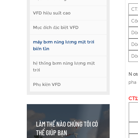
CT
VFD hiệu suất cao
Cô
Mục đích đặc biệt VFD
Dòn
máy bơm năng lượng mặt trời
Dò
biến tần
Dòn
hệ thống bơm năng lượng mặt
trời
N
o
pha 
Phụ kiện VFD
CT1
LÀM THẾ NÀO CHÚNG TÔI CÓ
THỂ GIÚP BẠN