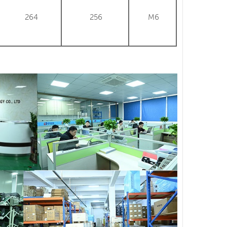
264
256
M6