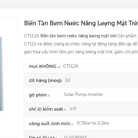
Biến Tần Bơm Nước Năng Lượng Mặt Trờ
CT112A
Biến tần bơm nước năng lượng mặt trời
Sản phẩm n
CT112 và được trang bị chức năng tự động tăng điện áp để
giản hóa cấu hình tấm pin năng lượng mặt trời, giảm chi phí
CT112A
mục KHÔNG .:
10
đặt hàng (moq):
Solar Pump Inverter
gõ phím :
V/F
chế độ kiểm soát :
0.75kw to 2.2kw
công suất định mức :
0-50/60HZ
tần số đầu ra :