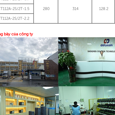
T112A-2S/2T-1.5
280
314
128.2
T112A-2S/2T-2.2
g bày của công ty