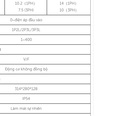
10.2（1PH）
14（1PH）
7.5 (3PH)
10（3PH）
0~điện áp đầu vào
1P2L/2P3L/3P3L
1~400
t
V/F
Động cơ không đồng bộ
c
314*280*128
IP54
Làm mát tự nhiên