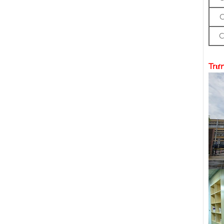
C
C
Trưn