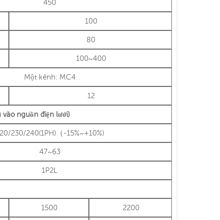
450
100
80
100~400
Một kênh: MC4
12
 vào nguồn điện lưới)
20/230/240(1PH)（-15%~+10%)
47~63
1P2L
1500
2200