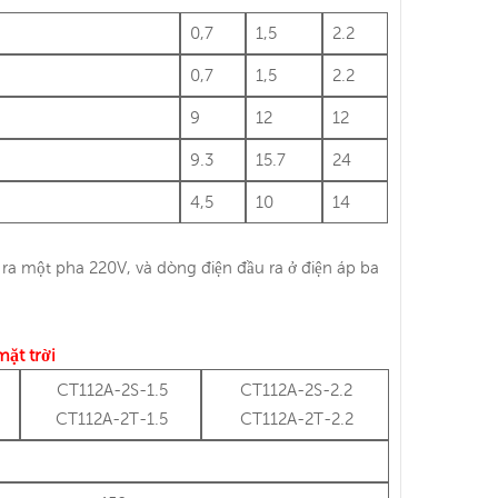
0,7
1,5
2.2
0,7
1,5
2.2
9
12
12
9.3
15.7
24
4,5
10
14
 ra một pha 220V, và dòng điện đầu ra ở điện áp ba
ặt trời
CT112A-2S-1.5
CT112A-2S-2.2
CT112A-2T-1.5
CT112A-2T-2.2