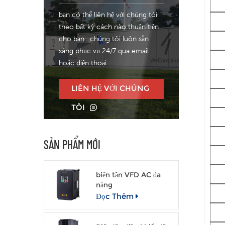
bạn có thể liên hệ với chúng tôi
theo bất kỳ cách nào thuận tiện
cho bạn . chúng tôi luôn sẵn
sàng phục vụ 24/7 qua email
hoặc điện thoại .
LIÊN HỆ VỚI CHÚNG
TÔI
SẢN PHẨM MỚI
biến tần VFD AC đa
năng
Đọc Thêm