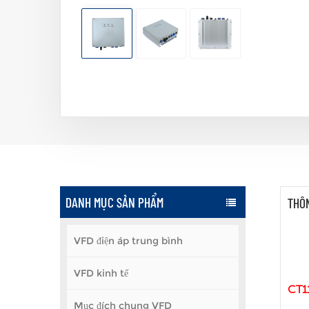
DANH MỤC SẢN PHẨM
THÔN
VFD điện áp trung bình
VFD kinh tế
CT1
Mục đích chung VFD