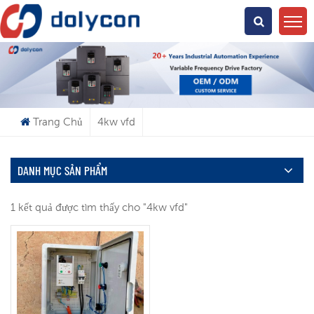
Bạn Đang Tìm Kiếm Cái Gì?
Trang Chủ
4kw vfd
DANH MỤC SẢN PHẨM
1 kết quả được tìm thấy cho "4kw vfd"