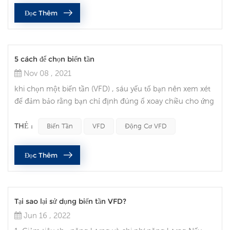
trường được xác định , an toàn , quản lý năng lượng và
Đọc Thêm
tính linh hoạt trong thiết kế là yếu tố quan trọng . an toàn
tích hợp ...
5 cách để chọn biến tần
Nov 08 , 2021
khi chọn một biến tần (VFD) , sáu yếu tố bạn nên xem xét
để đảm bảo rằng bạn chỉ định đúng ổ xoay chiều cho ứng
dụng của bạn . cường độ dòng điện đầy tải quyết định đầu
tiên cần đưa ra khi chọn VFD là đảm bảo biến tần có thể
THẺ :
Biến Tần
VFD
Động Cơ VFD
xử lý các nhu cầu hiện tại của động cơ . kiểm tra nhãn
động cơ để biết yêu cầu dòng điện đầy tải ,, sau đó tìm
Đọc Thêm
một ổ đĩa được đánh giá cho dòng điện ít nhất là nhiều .
nếu bạn...
Tại sao lại sử dụng biến tần VFD?
Jun 16 , 2022