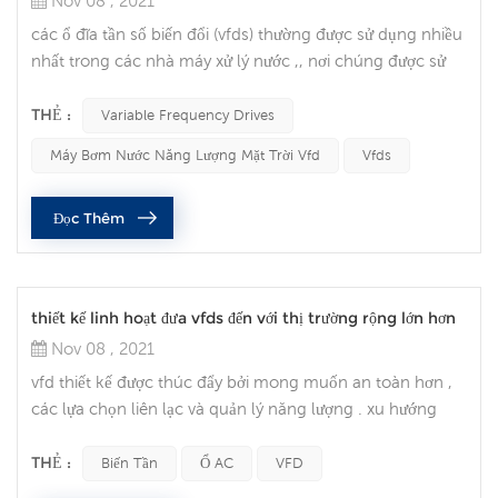
Nov 08 , 2021
các ổ đĩa tần số biến đổi (vfds) thường được sử dụng nhiều
nhất trong các nhà máy xử lý nước ,, nơi chúng được sử
dụng để điều chỉnh lưu lượng nước . nhưng trong những
năm gần đây , chúng đã trở nên phổ biến trong nhiều lĩnh
THẺ :
Variable Frequency Drives
vực của ngành . tích hợp VFD vào hệ thống tự động hóa
Máy Bơm Nước Năng Lượng Mặt Trời Vfd
Vfds
của bạn có thể mang lại nhiều lợi ích . bao gồm tối ưu hóa
quy trình , tăng tuổi thọ động cơ , tiết kiệm năng lượng ,
Đọc Thêm
và ...
thiết kế linh hoạt đưa vfds đến với thị trường rộng lớn hơn
Nov 08 , 2021
vfd thiết kế được thúc đẩy bởi mong muốn an toàn hơn ,
các lựa chọn liên lạc và quản lý năng lượng . xu hướng
khách hàng và thị trường cho vfds xu hướng thị trường
thúc đẩy phát triển và thiết kế bộ truyền động tần số thay
THẺ :
Biến Tần
Ổ AC
VFD
đổi . của tất cả các xu hướng của khách hàng và thị