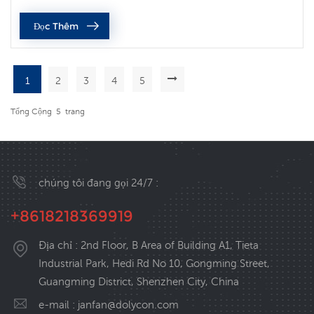
khi tốc độ động cơ giảm, điều này dẫn đến thực tế là
Đọc Thêm
động...
1
2
3
4
5
Tổng Cộng
5
Trang
chúng tôi đang gọi 24/7 :
+8618218369919
Địa chỉ : 2nd Floor, B Area of Building A1, Tieta
Industrial Park, Hedi Rd No 10, Gongming Street,
Guangming District, Shenzhen City, China
e-mail :
janfan@dolycon.com