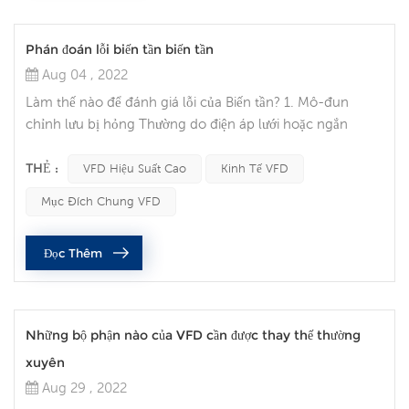
Phán đoán lỗi biến tần biến tần
Aug 04 , 2022
Làm thế nào để đánh giá lỗi của Biến tần? 1. Mô-đun
chỉnh lưu bị hỏng Thường do điện áp lưới hoặc ngắn
mạch bên trong. Thay thế cầu chỉnh lưu sau khi loại bỏ
ngắn mạch bên trong. Khi xử lý sự cố tại chỗ, tập trung
THẺ :
VFD Hiệu Suất Cao
Kinh Tế VFD
vào việc kiểm tra các điều kiện lưới điện của người sử dụng,
Mục Đích Chung VFD
chẳng hạn như điện áp lưới, có máy hàn điện và các thiết
bị khác gây ô nhiễm lưới điện hay không. 2. Mô-đun Biến
Đọc Thêm
tần bị hỏng ...
Những bộ phận nào của VFD cần được thay thế thường
xuyên
Aug 29 , 2022