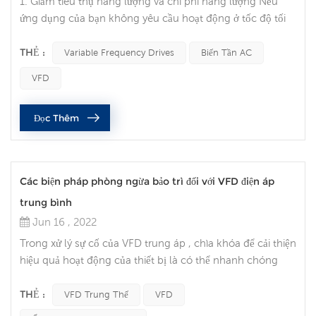
1. Giảm tiêu thụ năng lượng và chi phí năng lượng Nếu
ứng dụng của bạn không yêu cầu hoạt động ở tốc độ tối
đa, bạn có thể giảm chi phí năng lượng bằng cách sử
dụng biến tần để điều khiển động cơ, đây là một trong
THẺ :
Variable Frequency Drives
Biến Tần AC
những ưu điểm của biến tần. VFD cho phép bạn khớp tốc
VFD
độ của thiết bị điều khiển bằng động cơ với yêu cầu tải.
Không có phương pháp điều khiển động cơ AC nào khác
Đọc Thêm
cho phép bạn đạt được đ...
Các biện pháp phòng ngừa bảo trì đối với VFD điện áp
trung bình
Jun 16 , 2022
Trong xử lý sự cố của VFD trung áp , chìa khóa để cải thiện
hiệu quả hoạt động của thiết bị là có thể nhanh chóng
xác định vị trí của sự cố thiết bị và xử lý nó một cách hiệu
quả.Mặc dù các mối nguy hiểm khác nhau tùy theo địa
THẺ :
VFD Trung Thế
VFD
điểm và ứng dụng, nhưng có nhiều điều cần xem xét khi