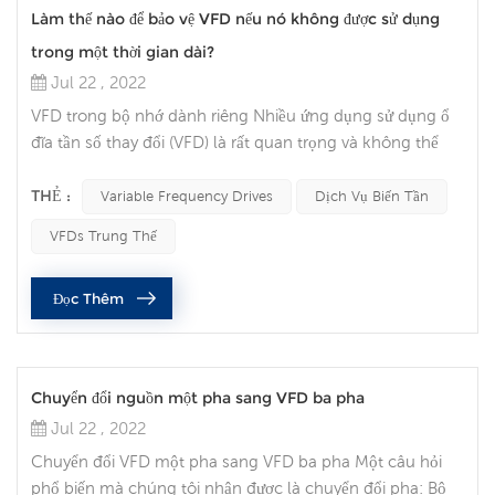
Làm thế nào để bảo vệ VFD nếu nó không được sử dụng
trong một thời gian dài?
Jul 22 , 2022
VFD trong bộ nhớ dành riêng Nhiều ứng dụng sử dụng ổ
đĩa tần số thay đổi (VFD) là rất quan trọng và không thể
kéo dài thời gian ngừng hoạt động. Nhiều người chọn giữ
một VFD dự phòng trên giá để có thể chuyển nó khi cần
THẺ :
Variable Frequency Drives
Dịch Vụ Biến Tần
thiết. Tuy nhiên, nếu bạn không cẩn thận, VFD có thể
VFDs Trung Thế
không hoạt động khi bạn cần. Dưới đây là một số điều cần
lưu ý để đảm bảo VFD dự phòng của bạn sẵn sàng mang
Đọc Thêm
ra khỏi kho lưu tr...
Chuyển đổi nguồn một pha sang VFD ba pha
Jul 22 , 2022
Chuyển đổi VFD một pha sang VFD ba pha Một câu hỏi
phổ biến mà chúng tôi nhận được là chuyển đổi pha: Bộ