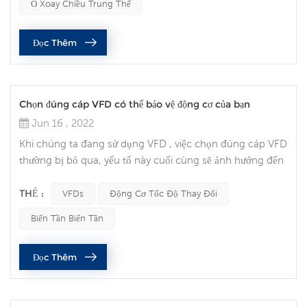
Ổ Xoay Chiều Trung Thế
cố gắng thực hiện bảo trì điện. Thiết bị điện áp trung bình
(MV) thậm chí còn gây ra rủi ro lớn hơn cho những người
Đọc Thêm
khô...
Chọn đúng cáp VFD có thể bảo vệ động cơ của bạn
Jun 16 , 2022
Khi chúng ta đang sử dụng VFD , việc chọn đúng cáp VFD
thường bị bỏ qua, yếu tố này cuối cùng sẽ ảnh hưởng đến
tuổi thọ của động cơ của bạn. Bây giờ hãy nghĩ đến cáp
VFD như chính sách bảo hiểm cho động cơ tốc độ thay
THẺ :
VFDs
Động Cơ Tốc Độ Thay Đổi
đổi của bạn. Bảo vệ động cơ của bạn Động cơ tốc độ thay
Biến Tần Biến Tần
đổi có mặt ở khắp nơi và đóng một vai trò quan trọng
trong mọi tầng lớp xã hội. Các kỹ sư và người vận hành đã
Đọc Thêm
đầu tư vào hệ t...