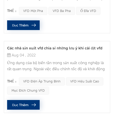
biến tần (VFD) có thể chuyển đổi nguồn điện một pha của
tôi để chạy động cơ ba pha không? Nguồn điện xoay
THẺ :
VFD Một Pha
VFD Ba Pha
Ổ Đĩa VFD
chiều một pha phổ biến ở nhiều khu dân cư và nông
nghiệp, nhưng cũng có thể được nhìn thấy ở một số khu
Đọc Thêm
công nghiệp. Nó thường chỉ có hai pha (L1 và L2) và có
thể là trung tính. Nguồn điện ...
Các nhà sản xuất vfd chia sẻ những lưu ý khi cài đặt vfd
Aug 04 , 2022
Ứng dụng của bộ biến tần trong sản xuất công nghiệp là
rất quan trọng. Ngoài việc điều chỉnh tốc độ và khởi động
mềm, điều quan trọng nhất là nó có thể tiết kiệm năng
lượng. Hiện nay, với sự cải tiến không ngừng của tự động
THẺ :
VFD Điện Áp Trung Bình
VFD Hiệu Suất Cao
hóa công nghiệp, bộ biến tần cũng đã được sử dụng rộng
Mục Đích Chung VFD
rãi. Gần đây có nhiều khách hàng thắc mắc về những lưu
ý khi lắp đặt biến tần. Sau đây nhà sản xuất biến tần
Đọc Thêm
Dolycon sẽ c...