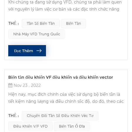
Khi chúng ta đang sử dụng VFD, chúng ta phải làm quen
với nguyên lý làm việc cơ bản và các đặc tính chức năng
của VFD. Trước khi kiểm tra, bảo dưỡng bộ biến tần phải
cắt nguồn điện chính của thiết bị; và đèn báo Biến tần biến
THẺ :
Tần Số Biến Tần
Biến Tần
tần phải được dập tắt hoàn toàn. Các hạng mục kiểm tra
Nhà Máy VFD Trung Quốc
hàng ngày: Trước khi bật nguồn VFD, hãy kiểm tra nhiệt
độ và độ ẩm của môi trường xung quanh. Nếu nhiệt độ
Đọc Thêm
quá cao sẽ k...
Biến tần điều khiển VF điều khiển và điều khiển vector
Nov 23 , 2022
Hiện nay, mục đích chính của việc sử dụng bộ biến tần là
tiết kiệm năng lượng và điều chỉnh tốc độ, do đó, theo các
yêu cầu khác nhau, có các bộ biến tần với các chức năng
điều khiển khác nhau: bộ biến tần điều khiển V/F thông
THẺ :
Chuyển Đổi Tần Số Điều Khiển Véc Tơ
thường và bộ biến tần điều khiển véc tơ. Với điều khiển V/F
Điều Khiển V/F VFD
Biến Tần Ổ Đĩa
thông thường, điện áp rơi của động cơ sẽ tăng tương đối