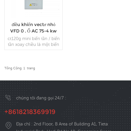
điều khiển vectơ nhỏ
VFD 0 . Ổ AC 75-4 kw
ct120g mini biến tần / biến
tần xoay chiều là một biến
tần công suất nhỏ đa
năng , nó thích hợp cho
việc điều chỉnh tốc độ
động cơ công suất nhỏ .
Tổng Cộng
1
Trang
ĐỌC THÊM
chúng tôi đang gọi 24/7 :
+8618218369919
Địa chỉ : 2nd Floor, B Area of Building A1, Tieta