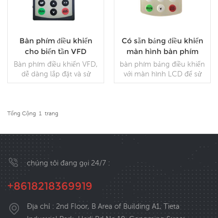
Bàn phím điều khiển
Có sẵn bảng điều khiển
cho biến tần VFD
màn hình bàn phím
VFD Sê-ri CT120G
Bàn phím điều khiển VFD,
bàn phím bảng điều khiển
dễ dàng lắp đặt và sử
với màn hình LCD để sử
dụng. Với nhiều đầu vào và
dụng VFD cục bộ hoặc từ
đầu ra, công suất và tốc
xa .
độ có thể được điều chỉnh
thông qua mô-đun VFD
Tổng Cộng
1
Trang
ĐỌC THÊM
này.
ĐỌC THÊM
chúng tôi đang gọi 24/7 :
+8618218369919
Địa chỉ : 2nd Floor, B Area of Building A1, Tieta