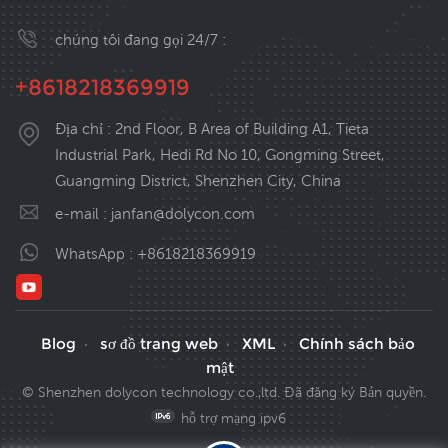
chúng tôi đang gọi 24/7 :
+8618218369919
Địa chỉ : 2nd Floor, B Area of Building A1, Tieta
Industrial Park, Hedi Rd No 10, Gongming Street,
Guangming District, Shenzhen City, China
e-mail :
janfan@dolycon.com
WhatsApp :
+8618218369919
Blog
sơ đồ trang web
XML
Chính sách bảo
·
·
·
mật
© Shenzhen dolycon technology co.,ltd. Đã đăng ký Bản quyền.
hỗ trợ mạng ipv6