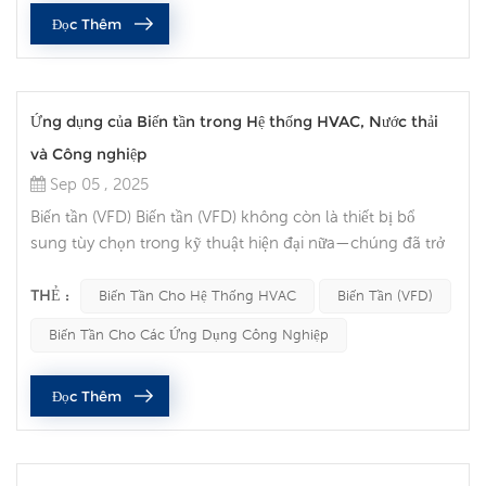
nhá»¯ng khÃ¡c biá»t nÃ y cÃ³ thá» giÃºp báº¡n ÄÆ°a ra l...
Đọc Thêm
Ứng dụng của Biến tần trong Hệ thống HVAC, Nước thải
và Công nghiệp
Sep 05 , 2025
Biến tần (VFD) Biến tần (VFD) không còn là thiết bị bổ
sung tùy chọn trong kỹ thuật hiện đại nữa—chúng đã trở
thành công cụ thiết yếu cho hiệu quả năng lượng, bảo vệ
thiết bị và điều khiển thông minh. Trong các hệ thống
THẺ :
Biến Tần Cho Hệ Thống HVAC
Biến Tần (VFD)
HVAC, xử lý nước thải và vận hành công nghiệp, VFD
Biến Tần Cho Các Ứng Dụng Công Nghiệp
mang lại những cải tiến đáng kể về hiệu suất, tiết kiệm chi
phí và tính bền vững. Tiện nghi thông minh hơn trong hệ
Đọc Thêm
thống HVAC Tr...