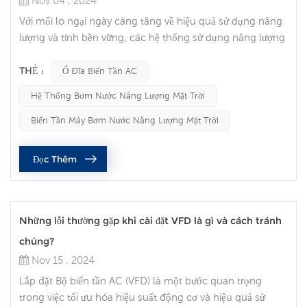
Nov 04 , 2024
Với mối lo ngại ngày càng tăng về hiệu quả sử dụng năng
lượng và tính bền vững, các hệ thống sử dụng năng lượng
mặt trời đang trở thành lựa chọn hàng đầu cho nhu cầu
bơm nước nông nghiệp và công nghiệp. Một thành phần
THẺ :
Ổ Đĩa Biến Tần AC
quan trọng trong các hệ thống này là Bộ biến tần AC (AC
Hệ Thống Bơm Nước Năng Lượng Mặt Trời
VFD), giúp kiểm soát tốc độ động cơ, tối ưu hóa hiệu suất
và đảm bảo hoạt động đáng tin cậy trong các điều kiện
Biến Tần Máy Bơm Nước Năng Lượng Mặt Trời
khác nhau. Như...
Đọc Thêm
Những lỗi thường gặp khi cài đặt VFD là gì và cách tránh
chúng?
Nov 15 , 2024
Lắp đặt Bộ biến tần AC (VFD) là một bước quan trọng
trong việc tối ưu hóa hiệu suất động cơ và hiệu quả sử