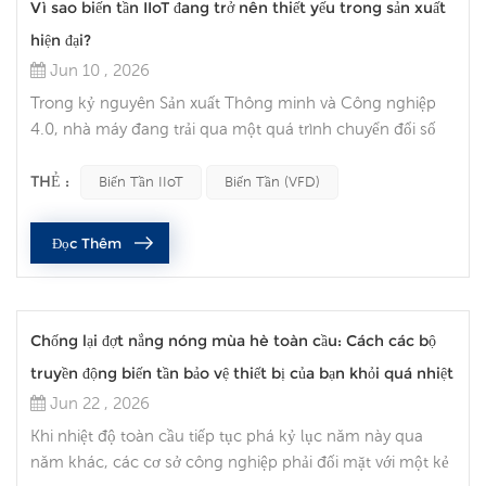
Vì sao biến tần IIoT đang trở nên thiết yếu trong sản xuất
hiện đại?
Jun 10 , 2026
Trong kỷ nguyên Sản xuất Thông minh và Công nghiệp
4.0, nhà máy đang trải qua một quá trình chuyển đổi số
mạnh mẽ. Trong số các yếu tố quan trọng thúc đẩy sự
phát triển này, cần kể đến... Biến tần (VFD) đã chuyển đổi
THẺ :
Biến Tần IIoT
Biến Tần (VFD)
từ bộ điều khiển tốc độ động cơ đơn giản thành một nút
dữ liệu thông minh. Ngày nay, điều khiển động cơ truyền
Đọc Thêm
thống không còn đủ đáp ứng nhu cầu của các dây
chuyền sản xuất hiệu quả ...
Chống lại đợt nắng nóng mùa hè toàn cầu: Cách các bộ
truyền động biến tần bảo vệ thiết bị của bạn khỏi quá nhiệt
Jun 22 , 2026
Khi nhiệt độ toàn cầu tiếp tục phá kỷ lục năm này qua
năm khác, các cơ sở công nghiệp phải đối mặt với một kẻ