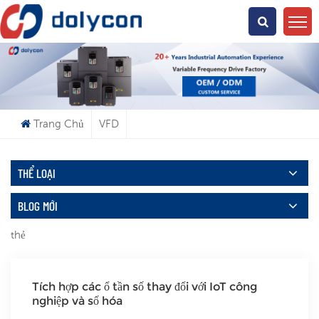
Bạn Đang Tìm Kiếm Cái Gì?
Trang Chủ
VFD
THỂ LOẠI
BLOG MỚI
thẻ
Tích hợp các ổ tần số thay đổi với IoT công
nghiệp và số hóa