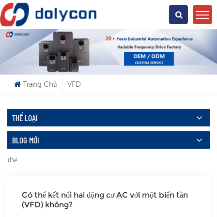
Bạn Đang Tìm Kiếm Cái Gì?
Trang Chủ
VFD
THỂ LOẠI
BLOG MỚI
thẻ
Có thể kết nối hai động cơ AC với một biến tần
(VFD) không?