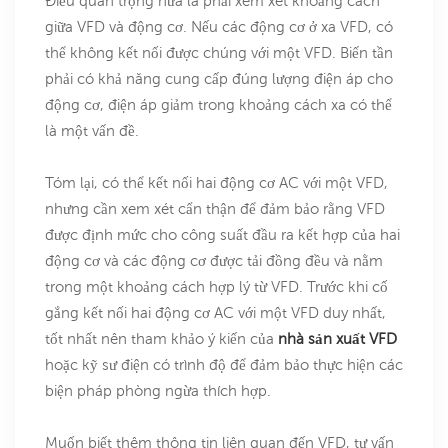
Điều quan trọng nữa là phải xem xét khoảng cách
giữa VFD và động cơ. Nếu các động cơ ở xa VFD, có
thể không kết nối được chúng với một VFD. Biến tần
phải có khả năng cung cấp đúng lượng điện áp cho
động cơ, điện áp giảm trong khoảng cách xa có thể
là một vấn đề.
Tóm lại, có thể kết nối hai động cơ AC với một VFD,
nhưng cần xem xét cẩn thận để đảm bảo rằng VFD
được định mức cho công suất đầu ra kết hợp của hai
động cơ và các động cơ được tải đồng đều và nằm
trong một khoảng cách hợp lý từ VFD. Trước khi cố
gắng kết nối hai động cơ AC với một VFD duy nhất,
tốt nhất nên tham khảo ý kiến ​​của
nhà sản xuất VFD
hoặc kỹ sư điện có trình độ để đảm bảo thực hiện các
biện pháp phòng ngừa thích hợp.
Muốn biết thêm thông tin liên quan đến VFD, tư vấn