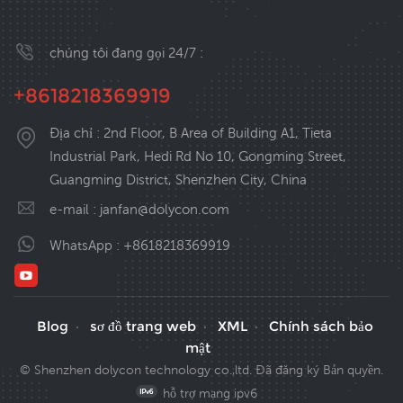
chúng tôi đang gọi 24/7 :
+8618218369919
Địa chỉ : 2nd Floor, B Area of Building A1, Tieta
Industrial Park, Hedi Rd No 10, Gongming Street,
Guangming District, Shenzhen City, China
e-mail :
janfan@dolycon.com
WhatsApp :
+8618218369919
Blog
sơ đồ trang web
XML
Chính sách bảo
·
·
·
mật
© Shenzhen dolycon technology co.,ltd. Đã đăng ký Bản quyền.
hỗ trợ mạng ipv6