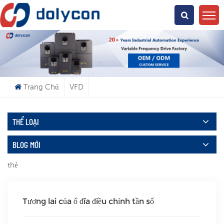
Bạn Đang Tìm Kiếm Cái Gì?
Trang Chủ
VFD
THỂ LOẠI
BLOG MỚI
thẻ
Tương lai của ổ đĩa điều chỉnh tần số